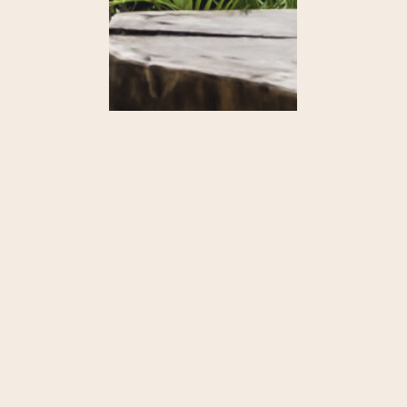
R
E
S
E
R
V
A
A
H
O
R
A