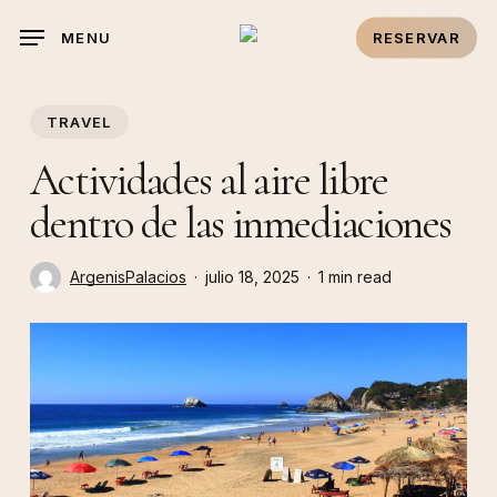
Skip
MENU
RESERVAR
to
main
content
TRAVEL
Actividades al aire libre
dentro de las inmediaciones
ArgenisPalacios
julio 18, 2025
1 min read